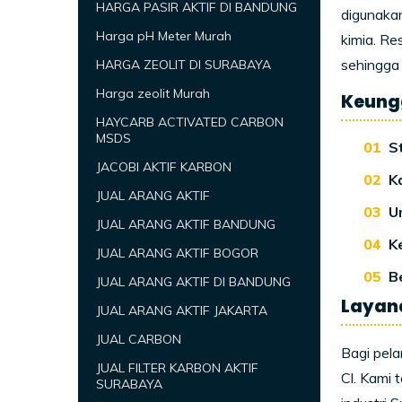
HARGA PASIR AKTIF DI BANDUNG
digunakan
Harga pH Meter Murah
kimia. Re
sehingga 
HARGA ZEOLIT DI SURABAYA
Harga zeolit Murah
Keungg
HAYCARB ACTIVATED CARBON
MSDS
St
JACOBI AKTIF KARBON
K
JUAL ARANG AKTIF
U
JUAL ARANG AKTIF BANDUNG
K
JUAL ARANG AKTIF BOGOR
B
JUAL ARANG AKTIF DI BANDUNG
Layan
JUAL ARANG AKTIF JAKARTA
JUAL CARBON
Bagi pel
JUAL FILTER KARBON AKTIF
Cl. Kami 
SURABAYA