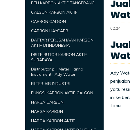
Jual
BELI KARBON AKTIF TANGERANG
Wat
CALGON KARBON AKTIF
CARBON CALGON
02.24
CARBON HAYCARB
DAFTAR PERUSAHAAN KARBON
Jual
AKTIF DI INDONESIA
Wat
DISTRIBUTOR KARBON AKTIF
SURABAYA
Distributor pH Meter Hanna
Ady Water
Instrument | Ady Water
penjualan
FILTER AIR INDUSTRI
yaitu res
FUNGSI KARBON AKTIF CALGON
ini ke be
HARGA CARBON
Timur.
HARGA KARBON
HARGA KARBON AKTIF