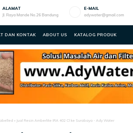
ALAMAT
E-MAIL
Jl. Raya Mande No.26 Bandung
adywater@gmail.com
T DAN KONTAK
ABOUT US
KATALOG PRODUK
abelled
»
Jual Resin Amberlite IRA 402 Cl ke Surabaya - Ady Water