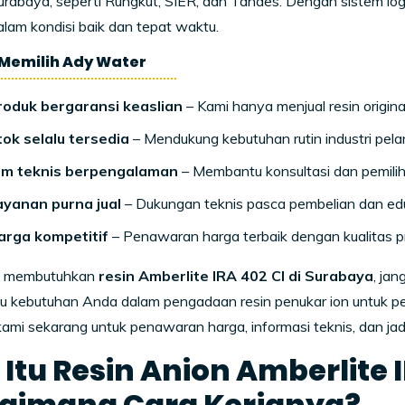
Surabaya, seperti Rungkut, SIER, dan Tandes. Dengan sistem log
lam kondisi baik dan tepat waktu.
Memilih Ady Water
roduk bergaransi keaslian
– Kami hanya menjual resin origina
tok selalu tersedia
– Mendukung kebutuhan rutin industri pela
im teknis berpengalaman
– Membantu konsultasi dan pemilih
ayanan purna jual
– Dukungan teknis pasca pembelian dan ed
arga kompetitif
– Penawaran harga terbaik dengan kualitas p
a membutuhkan
resin Amberlite IRA 402 Cl di Surabaya
, ja
kebutuhan Anda dalam pengadaan resin penukar ion untuk peng
ami sekarang untuk penawaran harga, informasi teknis, dan ja
Itu Resin Anion Amberlite 
aimana Cara Kerjanya?