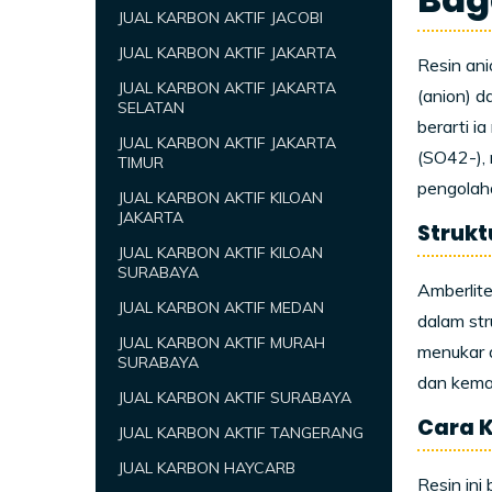
JUAL KARBON AKTIF JACOBI
JUAL KARBON AKTIF JAKARTA
Resin ani
JUAL KARBON AKTIF JAKARTA
(anion) d
SELATAN
berarti i
JUAL KARBON AKTIF JAKARTA
(SO
4
2-
)
TIMUR
pengolaha
JUAL KARBON AKTIF KILOAN
JAKARTA
Strukt
JUAL KARBON AKTIF KILOAN
SURABAYA
Amberlite
JUAL KARBON AKTIF MEDAN
dalam str
JUAL KARBON AKTIF MURAH
menukar a
SURABAYA
dan kema
JUAL KARBON AKTIF SURABAYA
Cara K
JUAL KARBON AKTIF TANGERANG
JUAL KARBON HAYCARB
Resin ini