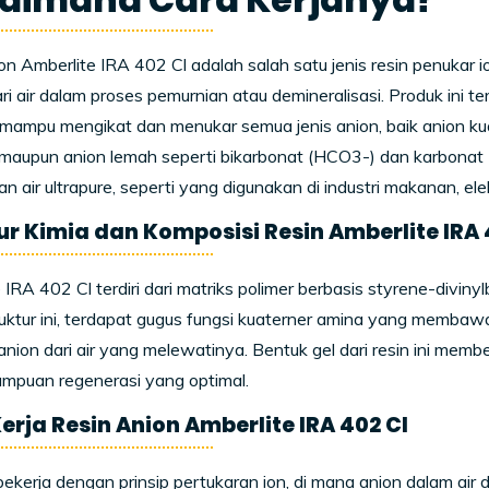
on Amberlite IRA 402 Cl adalah salah satu jenis resin penukar 
ari air dalam proses pemurnian atau demineralisasi. Produk ini t
a mampu mengikat dan menukar semua jenis anion, baik anion kuat
, maupun anion lemah seperti bikarbonat (HCO
3
-
) dan karbonat
n air ultrapure, seperti yang digunakan di industri makanan, elek
ur Kimia dan Komposisi Resin Amberlite IRA 
 IRA 402 Cl terdiri dari matriks polimer berbasis styrene-diviny
uktur ini, terdapat gugus fungsi kuaterner amina yang memba
nion dari air yang melewatinya. Bentuk gel dari resin ini memb
mpuan regenerasi yang optimal.
erja Resin Anion Amberlite IRA 402 Cl
 bekerja dengan prinsip pertukaran ion, di mana anion dalam air d