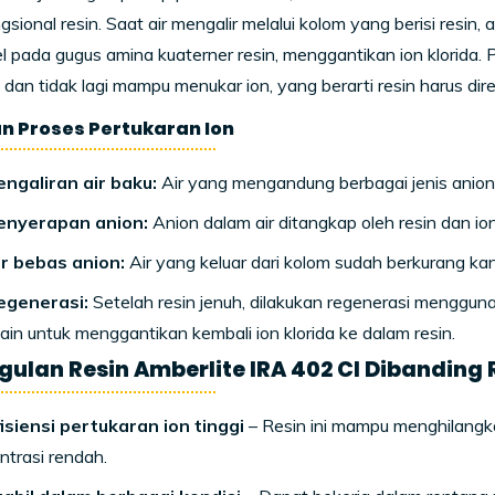
sional resin. Saat air mengalir melalui kolom yang berisi resin, a
pada gugus amina kuaterner resin, menggantikan ion klorida. P
uh dan tidak lagi mampu menukar ion, yang berarti resin harus dir
 Proses Pertukaran Ion
engaliran air baku:
Air yang mengandung berbagai jenis anion d
enyerapan anion:
Anion dalam air ditangkap oleh resin dan ion
ir bebas anion:
Air yang keluar dari kolom sudah berkurang ka
egenerasi:
Setelah resin jenuh, dilakukan regenerasi mengguna
lain untuk menggantikan kembali ion klorida ke dalam resin.
ulan Resin Amberlite IRA 402 Cl Dibanding R
isiensi pertukaran ion tinggi
– Resin ini mampu menghilangk
ntrasi rendah.