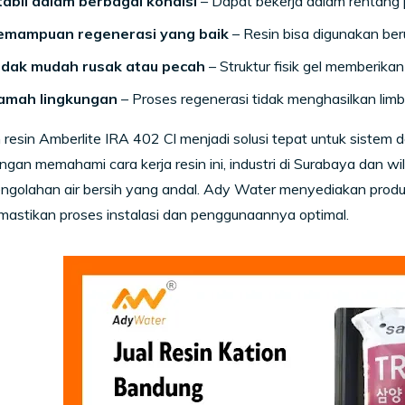
tabil dalam berbagai kondisi
– Dapat bekerja dalam rentang 
emampuan regenerasi yang baik
– Resin bisa digunakan beru
idak mudah rusak atau pecah
– Struktur fisik gel memberika
amah lingkungan
– Proses regenerasi tidak menghasilkan limb
 resin Amberlite IRA 402 Cl menjadi solusi tepat untuk sistem d
ngan memahami cara kerja resin ini, industri di Surabaya dan wi
ngolahan air bersih yang andal. Ady Water menyediakan produk
astikan proses instalasi dan penggunaannya optimal.