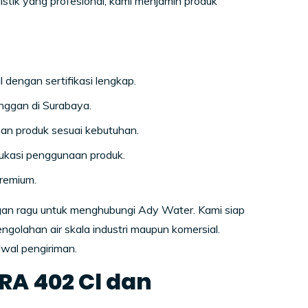
istik yang profesional, kami menjamin produk
l dengan sertifikasi lengkap.
nggan di Surabaya.
an produk sesuai kebutuhan.
ukasi penggunaan produk.
remium.
ngan ragu untuk menghubungi Ady Water. Kami siap
olahan air skala industri maupun komersial.
dwal pengiriman.
IRA 402 Cl dan