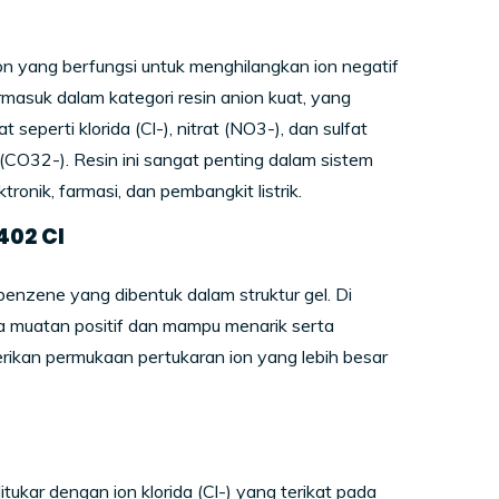
ion yang berfungsi untuk menghilangkan ion negatif
ermasuk dalam kategori resin anion kuat, yang
 seperti klorida (Cl
-
), nitrat (NO
3
-
), dan sulfat
 (CO
3
2-
). Resin ini sangat penting dalam sistem
tronik, farmasi, dan pembangkit listrik.
402 Cl
lbenzene yang dibentuk dalam struktur gel. Di
wa muatan positif dan mampu menarik serta
erikan permukaan pertukaran ion yang lebih besar
itukar dengan ion klorida (Cl
-
) yang terikat pada