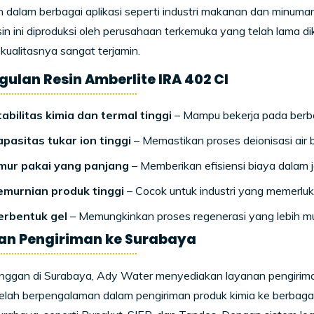
 dalam berbagai aplikasi seperti industri makanan dan minuman,
sin ini diproduksi oleh perusahaan terkemuka yang telah lama di
kualitasnya sangat terjamin.
ulan Resin Amberlite IRA 402 Cl
abilitas kimia dan termal tinggi
– Mampu bekerja pada berbag
apasitas tukar ion tinggi
– Memastikan proses deionisasi air be
mur pakai yang panjang
– Memberikan efisiensi biaya dalam 
emurnian produk tinggi
– Cocok untuk industri yang memerlukan
erbentuk gel
– Memungkinkan proses regenerasi yang lebih mu
an Pengiriman ke Surabaya
anggan di Surabaya, Ady Water menyediakan layanan pengirima
telah berpengalaman dalam pengiriman produk kimia ke berbagai 