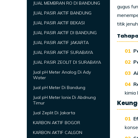
JUAL MEMBRAN RO DI BANDUNG
gugus fung
JUAL PASIR AKTIF BANDUNG
menempel 
JUAL PASIR AKTIF BEKASI
titik jen
JUAL PASIR AKTIF DI BANDUNG
Tahapan
JUAL PASIR AKTIF JAKARTA
P
JUAL PASIR AKTIF SURABAYA
P
JUAL PASIR ZEOLIT DI SURABAYA
Jual pH Meter Analog Di Ady
A
Water
R
Jual pH Meter Di Bandung
kimia 
Jual pH Meter Ionix Di Abdnung
Keungg
Timur
Jual Zeplit Di Jakarta
Ef
KARBON AKTIF BOGOR
konse
KARBON AKTIF CALGON