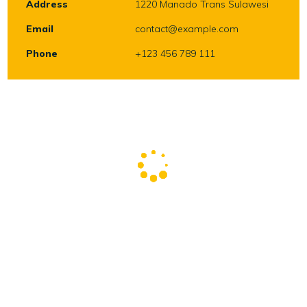
Address
1220 Manado Trans Sulawesi
Email
contact@example.com
Phone
+123 456 789 111