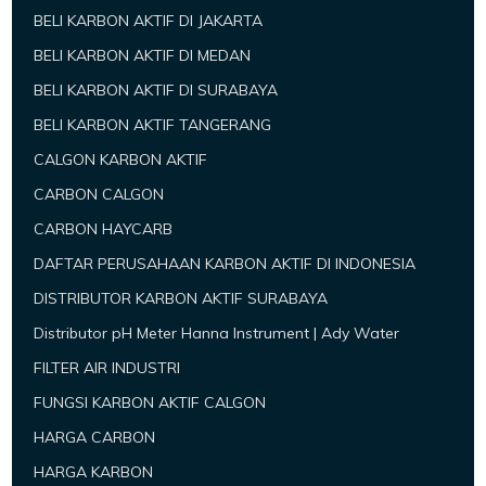
BELI KARBON AKTIF DI JAKARTA
BELI KARBON AKTIF DI MEDAN
BELI KARBON AKTIF DI SURABAYA
BELI KARBON AKTIF TANGERANG
CALGON KARBON AKTIF
CARBON CALGON
CARBON HAYCARB
DAFTAR PERUSAHAAN KARBON AKTIF DI INDONESIA
DISTRIBUTOR KARBON AKTIF SURABAYA
Distributor pH Meter Hanna Instrument | Ady Water
FILTER AIR INDUSTRI
FUNGSI KARBON AKTIF CALGON
HARGA CARBON
HARGA KARBON