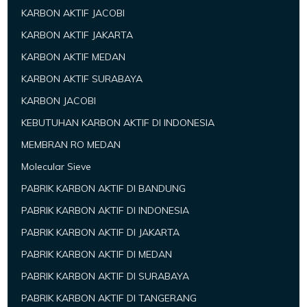
KARBON AKTIF JACOBI
KARBON AKTIF JAKARTA
KARBON AKTIF MEDAN
KARBON AKTIF SURABAYA
KARBON JACOBI
KEBUTUHAN KARBON AKTIF DI INDONESIA
MEMBRAN RO MEDAN
Molecular Sieve
PABRIK KARBON AKTIF DI BANDUNG
PABRIK KARBON AKTIF DI INDONESIA
PABRIK KARBON AKTIF DI JAKARTA
PABRIK KARBON AKTIF DI MEDAN
PABRIK KARBON AKTIF DI SURABAYA
PABRIK KARBON AKTIF DI TANGERANG