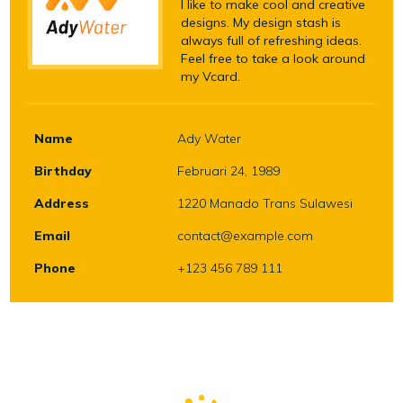
I like to make cool and creative
designs. My design stash is
always full of refreshing ideas.
Feel free to take a look around
my Vcard.
Name
Ady Water
Birthday
Februari 24, 1989
Address
1220 Manado Trans Sulawesi
Email
contact@example.com
Phone
+123 456 789 111