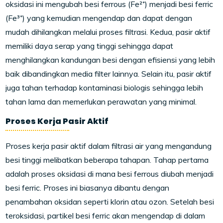
oksidasi ini mengubah besi ferrous (Fe²⁺) menjadi besi ferric
(Fe³⁺) yang kemudian mengendap dan dapat dengan
mudah dihilangkan melalui proses filtrasi. Kedua, pasir aktif
memiliki daya serap yang tinggi sehingga dapat
menghilangkan kandungan besi dengan efisiensi yang lebih
baik dibandingkan media filter lainnya. Selain itu, pasir aktif
juga tahan terhadap kontaminasi biologis sehingga lebih
tahan lama dan memerlukan perawatan yang minimal.
Proses Kerja Pasir Aktif
Proses kerja pasir aktif dalam filtrasi air yang mengandung
besi tinggi melibatkan beberapa tahapan. Tahap pertama
adalah proses oksidasi di mana besi ferrous diubah menjadi
besi ferric. Proses ini biasanya dibantu dengan
penambahan oksidan seperti klorin atau ozon. Setelah besi
teroksidasi, partikel besi ferric akan mengendap di dalam