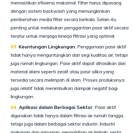
memastikan efisiensi maksimal. Filter harus dipasang
dengan sistem backwash yang memungkinkan
pembersihan media filter secara berkala. Selain itu,
penting untuk melakukan penggantian pasir aktif secara
teratur untuk menjaga kinerja filtrasi yang optimal.
Keuntungan Lingkungan
: Penggunaan pasir aktif
tidak hanya menguntungkan dari segi kualitas air, tetapi
juga ramah lingkungan. Pasir aktif dapat dihasilkan dari
material alami seperti zeolit atau pasir silika yang
tersedia secara melimpah di alam. Proses produksinya
juga relatif tidak menimbulkan dampak negatif bagi
lingkungan.
Aplikasi dalam Berbagai Sektor
: Pasir aktif
digunakan tidak hanya dalam filtrasi air rumah tangga,
tetapi juga dalam berbagai sektor industri. Industri
makanan dan minuman, pengolahan air limbah, serta