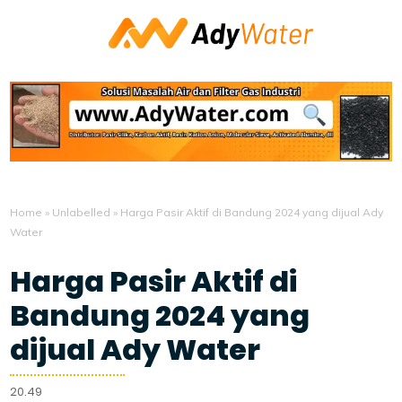
Home
»
Unlabelled
»
Harga Pasir Aktif di Bandung 2024 yang dijual Ady
Water
Harga Pasir Aktif di
Bandung 2024 yang
dijual Ady Water
20.49