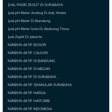
JUAL PASIR ZEOLIT DI SURABAYA
Jual pH Meter Analog Di Ady Water
Jual pH Meter Di Bandung
Jual pH Meter Ionix Di Abdnung Timur
Jual Zeplit Di Jakarta
KARBON AKTIF BOGOR
KARBON AKTIF CALGON
KARBON AKTIF DI BANDUNG
KARBON AKTIF DI MEDAN
KARBON AKTIF DI SURABAYA
KARBON AKTIF GRANULAR SURABAYA
KARBON AKTIF HARGA
KARBON AKTIF HAYCARB
KARBON AKTIF INDONESIA