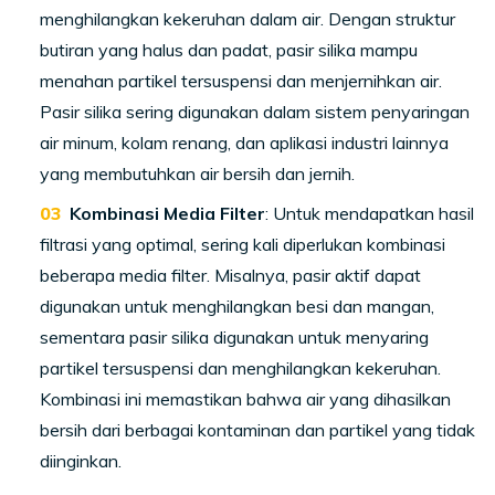
menghilangkan kekeruhan dalam air. Dengan struktur
butiran yang halus dan padat, pasir silika mampu
menahan partikel tersuspensi dan menjernihkan air.
Pasir silika sering digunakan dalam sistem penyaringan
air minum, kolam renang, dan aplikasi industri lainnya
yang membutuhkan air bersih dan jernih.
Kombinasi Media Filter
: Untuk mendapatkan hasil
filtrasi yang optimal, sering kali diperlukan kombinasi
beberapa media filter. Misalnya, pasir aktif dapat
digunakan untuk menghilangkan besi dan mangan,
sementara pasir silika digunakan untuk menyaring
partikel tersuspensi dan menghilangkan kekeruhan.
Kombinasi ini memastikan bahwa air yang dihasilkan
bersih dari berbagai kontaminan dan partikel yang tidak
diinginkan.