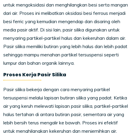
untuk mengoksidasi dan menghilangkan besi serta mangan
dari air. Proses ini melibatkan oksidasi besi ferrous menjadi
besi ferric yang kemudian mengendap dan disaring oleh
media pasir aktif. Di sisi lain, pasir silika digunakan untuk
menyaring partikel-partikel halus dan kekeruhan dalam air.
Pasir silika memiliki butiran yang lebih halus dan lebih padat
sehingga mampu menahan partikel tersuspensi seperti
lumpur dan bahan organik lainnya.
Proses Kerja Pasir Silika
Pasir silika bekerja dengan cara menyaring partikel
tersuspensi melalui lapisan butiran silika yang padat. Ketika
air yang keruh melewati lapisan pasir silika, partikel-partikel
halus tertahan di antara butiran pasir, sementara air yang
lebih bersih terus mengalir ke bawah. Proses ini efektif
untuk menghilangkan kekeruhan dan menjernihkan air,