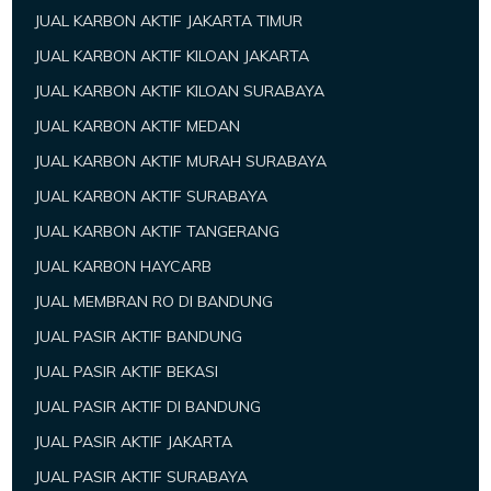
JUAL KARBON AKTIF JAKARTA TIMUR
JUAL KARBON AKTIF KILOAN JAKARTA
JUAL KARBON AKTIF KILOAN SURABAYA
JUAL KARBON AKTIF MEDAN
JUAL KARBON AKTIF MURAH SURABAYA
JUAL KARBON AKTIF SURABAYA
JUAL KARBON AKTIF TANGERANG
JUAL KARBON HAYCARB
JUAL MEMBRAN RO DI BANDUNG
JUAL PASIR AKTIF BANDUNG
JUAL PASIR AKTIF BEKASI
JUAL PASIR AKTIF DI BANDUNG
JUAL PASIR AKTIF JAKARTA
JUAL PASIR AKTIF SURABAYA