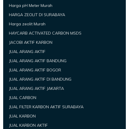
Harga pH Meter Murah
HARGA ZEOLIT DI SURABAYA
Harga zeolit Murah
HAYCARB ACTIVATED CARBON MSDS
JACOBI AKTIF KARBON
JUAL ARANG AKTIF
JUAL ARANG AKTIF BANDUNG
JUAL ARANG AKTIF BOGOR
JUAL ARANG AKTIF DI BANDUNG
JUAL ARANG AKTIF JAKARTA
JUAL CARBON
JUAL FILTER KARBON AKTIF SURABAYA
JUAL KARBON
JUAL KARBON AKTIF