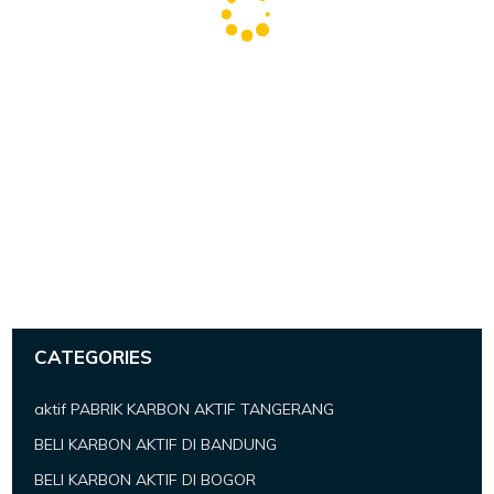
CATEGORIES
aktif PABRIK KARBON AKTIF TANGERANG
BELI KARBON AKTIF DI BANDUNG
BELI KARBON AKTIF DI BOGOR