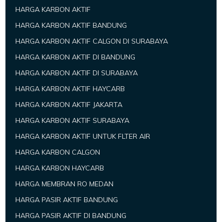
HARGA KARBON AKTIF
HARGA KARBON AKTIF BANDUNG
HARGA KARBON AKTIF CALGON DI SURABAYA
HARGA KARBON AKTIF DI BANDUNG
HARGA KARBON AKTIF DI SURABAYA
HARGA KARBON AKTIF HAYCARB
HARGA KARBON AKTIF JAKARTA
HARGA KARBON AKTIF SURABAYA
HARGA KARBON AKTIF UNTUK FLTER AIR
HARGA KARBON CALGON
HARGA KARBON HAYCARB
HARGA MEMBRAN RO MEDAN
HARGA PASIR AKTIF BANDUNG
HARGA PASIR AKTIF DI BANDUNG