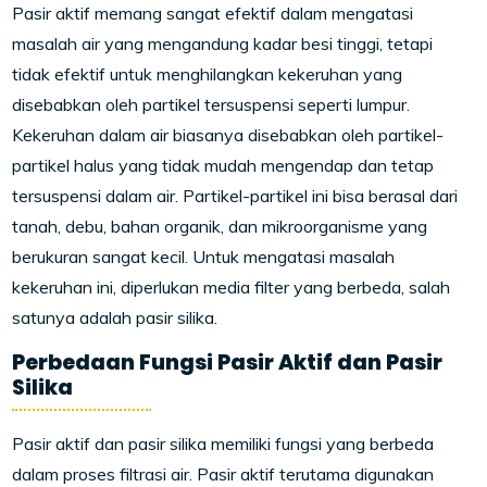
Pasir aktif memang sangat efektif dalam mengatasi
masalah air yang mengandung kadar besi tinggi, tetapi
tidak efektif untuk menghilangkan kekeruhan yang
disebabkan oleh partikel tersuspensi seperti lumpur.
Kekeruhan dalam air biasanya disebabkan oleh partikel-
partikel halus yang tidak mudah mengendap dan tetap
tersuspensi dalam air. Partikel-partikel ini bisa berasal dari
tanah, debu, bahan organik, dan mikroorganisme yang
berukuran sangat kecil. Untuk mengatasi masalah
kekeruhan ini, diperlukan media filter yang berbeda, salah
satunya adalah pasir silika.
Perbedaan Fungsi Pasir Aktif dan Pasir
Silika
Pasir aktif dan pasir silika memiliki fungsi yang berbeda
dalam proses filtrasi air. Pasir aktif terutama digunakan