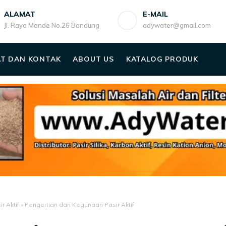
ALAMAT
E-MAIL
Jl. Raya Mande No.26 Bandung
adywater@gmail.com
T DAN KONTAK
ABOUT US
KATALOG PRODUK
r Aktif
»
Pengertian dan Kegunaan Pasir Aktif