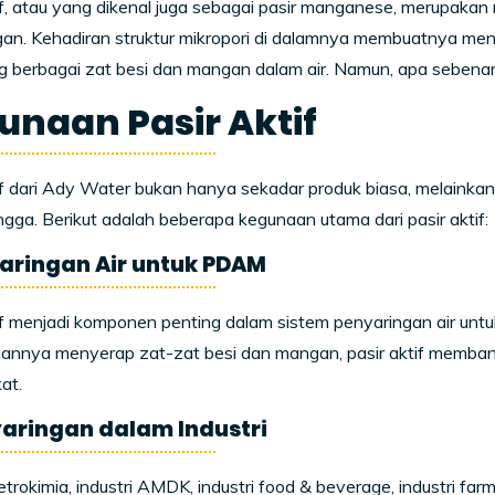
if, atau yang dikenal juga sebagai pasir manganese, merupakan
n. Kehadiran struktur mikropori di dalamnya membuatnya menja
 berbagai zat besi dan mangan dalam air. Namun, apa sebenarn
unaan Pasir Aktif
if dari Ady Water bukan hanya sekadar produk biasa, melainkan 
gga. Berikut adalah beberapa kegunaan utama dari pasir aktif:
yaringan Air untuk PDAM
if menjadi komponen penting dalam sistem penyaringan air unt
nnya menyerap zat-zat besi dan mangan, pasir aktif membant
at.
yaringan dalam Industri
petrokimia, industri AMDK, industri food & beverage, industri farm