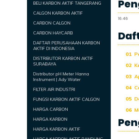
Pen
BELI KARBON AKTIF TANGERANG
CALGON KARBON AKTIF
16.46
CARBON CALGON
Daft
CARBON HAYCARB
DAFTAR PERUSAHAAN KARBON
AKTIF DI INDONESIA
P
DISTRIBUTOR KARBON AKTIF
SURABAYA
K
Distributor pH Meter Hanna
Ap
Instrument | Ady Water
C
FILTER AIR INDUSTRI
D
FUNGSI KARBON AKTIF CALGON
HARGA CARBON
M
Peng
HARGA KARBON
HARGA KARBON AKTIF