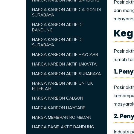
HARGA KARBON AKTIF BANDUNG
Pasir akt
HARGA KARBON AKTIF CALGON DI
dan manga
SURABAYA
menyaring
HARGA KARBON AKTIF DI
Keg
BANDUNG
HARGA KARBON AKTIF DI
SURABAYA
Pasir akt
HARGA KARBON AKTIF HAYCARB
rumah tan
HARGA KARBON AKTIF JAKARTA
1. Pen
HARGA KARBON AKTIF SURABAYA
HARGA KARBON AKTIF UNTUK
Pasir akt
FLTER AIR
kemampua
HARGA KARBON CALGON
masyarak
HARGA KARBON HAYCARB
2. Pen
HARGA MEMBRAN RO MEDAN
HARGA PASIR AKTIF BANDUNG
Industri 