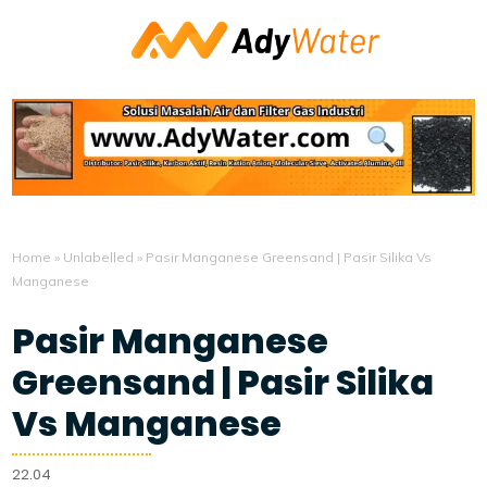
Home
»
Unlabelled
»
Pasir Manganese Greensand | Pasir Silika Vs
Manganese
Pasir Manganese
Greensand | Pasir Silika
Vs Manganese
22.04