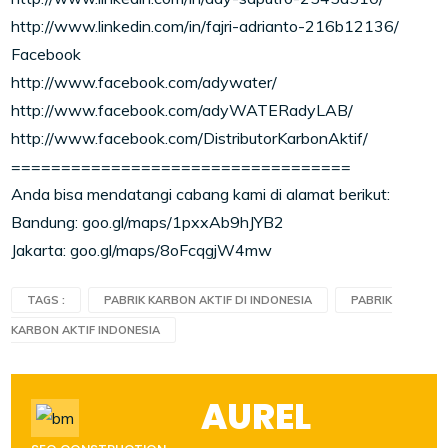
http://www.linkedin.com/in/fajri-adrianto-216b12136/
Facebook
http://www.facebook.com/adywater/
http://www.facebook.com/adyWATERadyLAB/
http://www.facebook.com/DistributorKarbonAktif/
==================================
Anda bisa mendatangi cabang kami di alamat berikut:
Bandung: goo.gl/maps/1pxxAb9hJYB2
Jakarta: goo.gl/maps/8oFcqgjW4mw
TAGS :
PABRIK KARBON AKTIF DI INDONESIA
PABRIK
KARBON AKTIF INDONESIA
AUREL