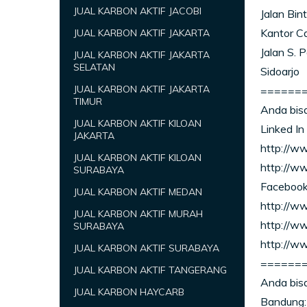
JUAL KARBON AKTIF JACOBI
Jalan Bin
Kantor C
JUAL KARBON AKTIF JAKARTA
Jalan S.
JUAL KARBON AKTIF JAKARTA
SELATAN
Sidoarjo
JUAL KARBON AKTIF JAKARTA
======
TIMUR
Anda bisa
JUAL KARBON AKTIF KILOAN
Linked In
JAKARTA
http://w
JUAL KARBON AKTIF KILOAN
http://ww
SURABAYA
Faceboo
JUAL KARBON AKTIF MEDAN
http://w
JUAL KARBON AKTIF MURAH
http://
SURABAYA
http://ww
JUAL KARBON AKTIF SURABAYA
======
JUAL KARBON AKTIF TANGERANG
Anda bisa
JUAL KARBON HAYCARB
Bandung: