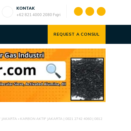
KONTAK
+62 821 4000 2080 Fajri
REQUEST A CONSUL
 JAKARTA
»
KARBON AKTIF JAKARTA | 0821 2742 4060 | 0812