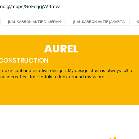
 goo.gl/maps/8oFcqgjW4mw
JUAL KARBON AKTIF DI MEDAN
JUAL KARBON AKTIF JAKARTA
K
AUREL
 CONSTRUCTION
to make cool and creative designs. My design stash is always full of
ing ideas. Feel free to take a look around my Vcard.