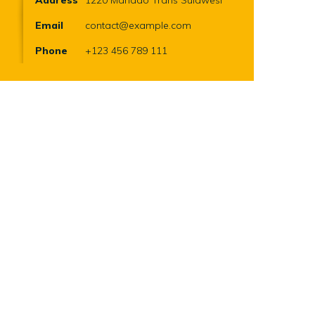
Email
contact@example.com
Phone
+123 456 789 111