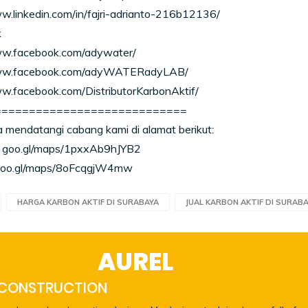
w.linkedin.com/in/fajri-adrianto-216b12136/
k
ww.facebook.com/adywater/
www.facebook.com/adyWATERadyLAB/
w.facebook.com/DistributorKarbonAktif/
============================
 mendatangi cabang kami di alamat berikut:
 goo.gl/maps/1pxxAb9hJYB2
 goo.gl/maps/8oFcqgjW4mw
HARGA KARBON AKTIF DI SURABAYA
JUAL KARBON AKTIF DI SURAB
AUREL
 CONSTRUCTION