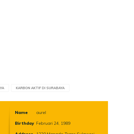
AYA
KARBON AKTIF DI SURABAYA
Name
aurel
Birthday
Februari 24, 1989
Address
1220 Manado Trans Sulawesi