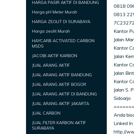
HARGA PASIR AKTIF DI BANDUNG
0818 09
Harga pH Meter Murah
0813 22
HARGA ZEOLIT DI SURABAYA
7C23272
Kantor P
Harga zeolit Murah
Jalan Ma
HAYCARB ACTIVATED CARBON
MSDS
Kantor Ca
JACOBI AKTIF KARBON
Jalan Kem
Kantor C
JUAL ARANG AKTIF
Jalan Bin
JUAL ARANG AKTIF BANDUNG
Kantor C
JUAL ARANG AKTIF BOGOR
Jalan S.
JUAL ARANG AKTIF DI BANDUNG
Sidoarjo
JUAL ARANG AKTIF JAKARTA
======
JUAL CARBON
Anda bisa
JUAL FILTER KARBON AKTIF
Linked In
SURABAYA
http://w