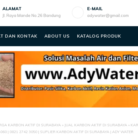
ALAMAT
E-MAIL
Jl. Raya Mande No.26 Bandung
adywater@gmail.com
T DAN KONTAK
ABOUT US
KATALOG PRODUK
RGA KARBON AKTIF DI SURABAYA
»
JUAL KARBON AKTIF DI SURABAYA
»
KAR
4060 | 0821 2742 3050 | SUPLIER KARBON AKTIF DI SURABAYA | ADY WATER