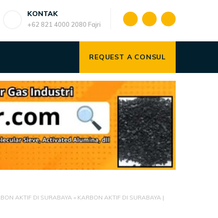
KONTAK
+62 821 4000 2080 Fajri
REQUEST A CONSUL
BON AKTIF DI SURABAYA
»
KARBON AKTIF DI SURABAYA |