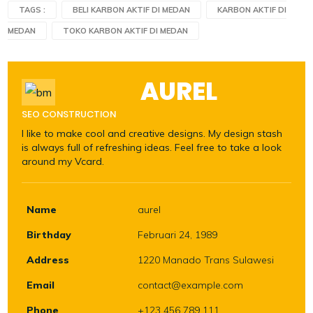
TAGS :
BELI KARBON AKTIF DI MEDAN
KARBON AKTIF DI
MEDAN
TOKO KARBON AKTIF DI MEDAN
AUREL
SEO CONSTRUCTION
I like to make cool and creative designs. My design stash
is always full of refreshing ideas. Feel free to take a look
around my Vcard.
Name
aurel
Birthday
Februari 24, 1989
Address
1220 Manado Trans Sulawesi
Email
contact@example.com
Phone
+123 456 789 111