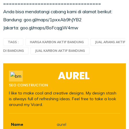
==================================
Anda bisa mendatangi cabang kami di alamat berikut:
Bandung: goo.gl/maps/1pxxAb9hJYB2
Jakarta: goo.gl/maps/8oFcqgjW4mw
TAGS :
HARGA KARBON AKTIF BANDUNG
JUAL ARANG AKTIF
DI BANDUNG
JUAL KARBON AKTIF BANDUNG
AUREL
SEO CONSTRUCTION
I like to make cool and creative designs. My design stash
is always full of refreshing ideas. Feel free to take a look
around my Vcard.
Name
aurel